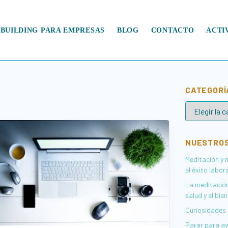
BUILDING PARA EMPRESAS
BLOG
CONTACTO
ACTI
CATEGORÍ
C
a
t
e
NUESTROS
g
Meditación y
o
el éxito labor
r
í
La meditación
a
salud y el bie
s
Curiosidades 
Parar para av