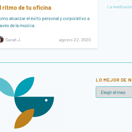
l ritmo de tu oficina
La meditación
omo alcanzar el éxito personal y corporativo a
ravés de la música.
Sarah J.
agosto 22, 2020
LO MEJOR DE 
L
o
m
e
j
o
r