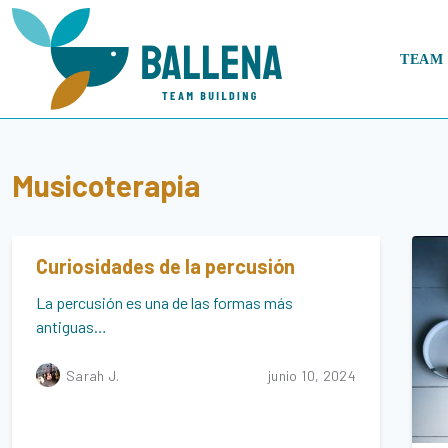
S
a
l
TEAM 
t
a
r
a
Musicoterapia
l
c
o
n
Curiosidades de la percusión
t
e
La percusión es una de las formas más
n
antiguas…
i
d
Sarah J.
junio 10, 2024
o